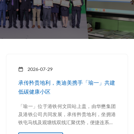
2026-07-29
承传矜贵地利，奥迪美携手「瑜一」共建
低碳健康小区
「瑜一」位于港铁何文田站上盖，由华懋集团
及港铁公司共同发展，承传矜贵地利，坐拥港
铁屯马线及观塘线双线汇聚优势，便捷连系...