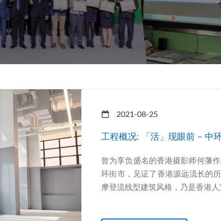
2021-08-25
工程概况: 「活」现眼前 – 
曾为享负盛名的香港摄影师何藩作
环街市，见证了香港源远流长的
摩登流线型建筑风格，乃是香港人宝