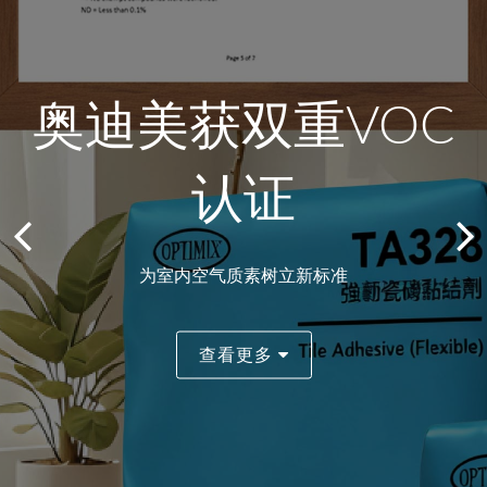
造就艺术与可持续
奥迪美获双重VOC
奥迪美自流平工程
MIC及DFMA专页
最新消息
生态的干粉砂浆方
奥迪美
认证
案例
正式推出
奥迪美荣获首批
案
智慧和科研的结合
“建筑业议会绿色产品认证2.0”
一览奥迪美为MiC及DfMA而设的产品使用系统
北京大兴国际机场
为室内空气质素树立新标准
M+视觉文化博物馆
查看更多
查看更多
查看更多
查看更多
查看更多
查看更多