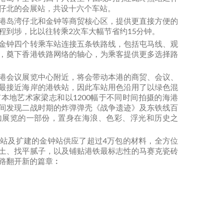
仔北的会展站，共设十六个车站。
港岛湾仔北和金钟等商贸核心区，提供更直接方便的
程到埗，比以往转乘2次车大幅节省约15分钟。
金钟四个转乘车站连接五条铁路线，包括屯马线、观
，奠下香港铁路网络的轴心，为乘客提供更多选择路
港会议展览中心附近，将会带动本港的商贸、会议、
最接近海岸的港铁站，因此车站用色沿用了以绿色混
本地艺术家梁志和以1200幅于不同时间拍摄的海港
间发现二战时期的炸弹弹壳《战争遗迹》及东铁线百
如展览的一部份，置身在海浪、色彩、浮光和历史之
站及扩建的金钟站供应了超过4万包的材料，全方位
土、找平腻子，以及铺贴港铁最标志性的马赛克瓷砖
路翻开新的篇章︰