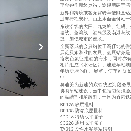
至金钟作新终点站，途经新建于湾
新界和跨境乘客无需转车便能直达
过海行程安排。由上水至金钟站一
东铁沿线的大围、九龙塘、红磡、
塘线、荃湾线、港岛线及南港岛线
线，加强城市的连系。
全新落成的会展站位于湾仔北的香
展览及旅游业的发展。会展站亦是
搭灰色象征维港的海水，同时亦有
相片组成《水记忆》、建造车站期
年历史墙的图片展览，使车站犹
中。
奥迪美为新建的东铁线过海段会展
协助车站建设，当中包括包装混凝
的黏结剂和填缝剂，一同为香港铁
BP126 底层批料
BP138 防渗底层批料
SC216 特幼找平腻子
SC228 通用找平腻子
TA313 柔性水泥基粘结剂