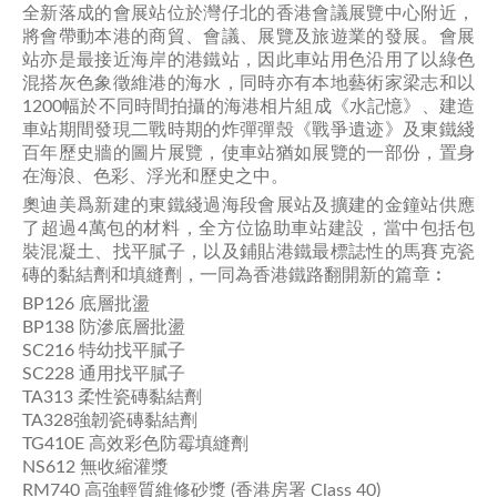
全新落成的會展站位於灣仔北的香港會議展覽中心附近，
將會帶動本港的商貿、會議、展覽及旅遊業的發展。會展
站亦是最接近海岸的港鐵站，因此車站用色沿用了以綠色
混搭灰色象徵維港的海水，同時亦有本地藝術家梁志和以
1200幅於不同時間拍攝的海港相片組成《水記憶》、建造
車站期間發現二戰時期的炸彈彈殼《戰爭遺迹》及東鐵綫
百年歷史牆的圖片展覽，使車站猶如展覽的一部份，置身
在海浪、色彩、浮光和歷史之中。
奧迪美爲新建的東鐵綫過海段會展站及擴建的金鐘站供應
了超過4萬包的材料，全方位協助車站建設，當中包括包
裝混凝土、找平膩子，以及鋪貼港鐵最標誌性的馬賽克瓷
磚的黏結劑和填縫劑，一同為香港鐵路翻開新的篇章︰
BP126 底層批盪
BP138 防滲底層批盪
SC216 特幼找平膩子
SC228 通用找平膩子
TA313 柔性瓷磚黏結劑
TA328強韌瓷磚黏結劑
TG410E 高效彩色防霉填縫劑
NS612 無收縮灌漿
RM740 高強輕質維修砂漿 (香港房署 Class 40)