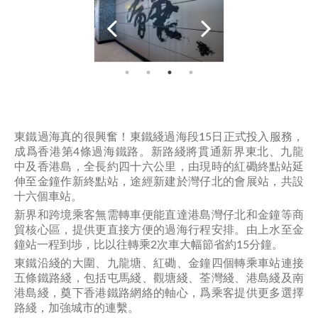
東鐵過海真的很興奮！東鐵綫過海段15日正式投入服務，
成爲香港第4條過海鐵路。新路綫將貫通新界東北、九龍
中及香港島，全長約四十六公里，由現時的紅磡終點站延
伸至金鐘作新終點站，途經新建於灣仔北的會展站，共設
十六個車站。
新界和跨境乘客無需轉車便能直達港島灣仔北和金鐘等商
貿核心區，提供更直接方便的過海行程安排。由上水至金
鐘站一程到埗，比以往轉乘2次車大幅節省約15分鐘。
東鐵沿綫的大圍、九龍塘、紅磡、金鐘四個轉乘車站連接
五條鐵路綫，包括屯馬綫、觀塘綫、荃灣綫、港島綫及南
港島綫，奠下香港鐵路網絡的軸心，爲乘客提供更多選擇
路綫，加強城市的連繫。