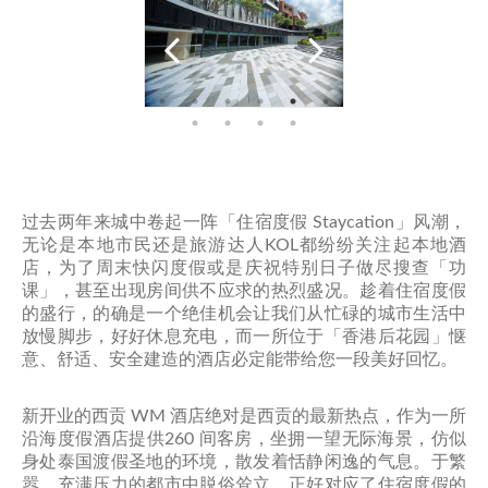
过去两年来城中卷起一阵「住宿度假 Staycation」风潮，
无论是本地市民还是旅游达人KOL都纷纷关注起本地酒
店，为了周末快闪度假或是庆祝特别日子做尽搜查「功
课」，甚至出现房间供不应求的热烈盛况。趁着住宿度假
的盛行，的确是一个绝佳机会让我们从忙碌的城市生活中
放慢脚步，好好休息充电，而一所位于「香港后花园」惬
意、舒适、安全建造的酒店必定能带给您一段美好回忆。
新开业的西贡 WM 酒店绝对是西贡的最新热点，作为一所
沿海度假酒店提供260 间客房，坐拥一望无际海景，仿似
身处泰国渡假圣地的环境，散发着恬静闲逸的气息。于繁
嚣、充满压力的都市中脱俗耸立，正好对应了住宿度假的