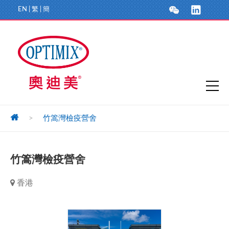
EN
|
繁
|
簡
>
竹篙灣檢疫營舍
竹篙灣檢疫營舍
香港