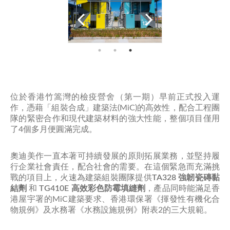
位於香港竹篙灣的檢疫營舍（第一期）早前正式投入運
作，憑藉「組裝合成」建築法(MiC)的高效性，配合工程團
隊的緊密合作和現代建築材料的強大性能，整個項目僅用
了4個多月便圓滿完成。
奧迪美作一直本著可持續發展的原則拓展業務，並堅持履
行企業社會責任，配合社會的需要。在這個緊急而充滿挑
戰的項目上，火速為建築組裝團隊提供
TA328
強韌瓷磚黏
結劑
和
TG410E
高效彩色防霉填縫劑
，產品同時能滿足香
港屋宇署的MiC建築要求、香港環保署《揮發性有機化合
物規例》及水務署《水務設施規例》附表2的三大規範。