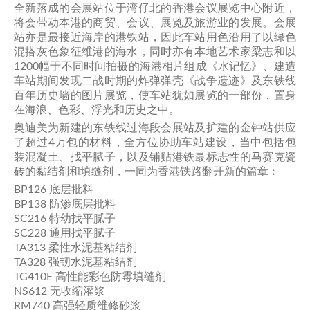
全新落成的会展站位于湾仔北的香港会议展览中心附近，
将会带动本港的商贸、会议、展览及旅游业的发展。会展
站亦是最接近海岸的港铁站，因此车站用色沿用了以绿色
混搭灰色象征维港的海水，同时亦有本地艺术家梁志和以
1200幅于不同时间拍摄的海港相片组成《水记忆》、建造
车站期间发现二战时期的炸弹弹壳《战争遗迹》及东铁线
百年历史墙的图片展览，使车站犹如展览的一部份，置身
在海浪、色彩、浮光和历史之中。
奥迪美为新建的东铁线过海段会展站及扩建的金钟站供应
了超过4万包的材料，全方位协助车站建设，当中包括包
装混凝土、找平腻子，以及铺贴港铁最标志性的马赛克瓷
砖的黏结剂和填缝剂，一同为香港铁路翻开新的篇章︰
BP126 底层批料
BP138 防渗底层批料
SC216 特幼找平腻子
SC228 通用找平腻子
TA313 柔性水泥基粘结剂
TA328 强韧水泥基粘结剂
TG410E 高性能彩色防霉填缝剂
NS612 无收缩灌浆
RM740 高强轻质维修砂浆