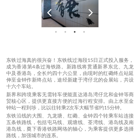
东铁过海真的很兴奋！东铁线过海段15日正式投入服务，
成为香港第4条过海铁路。新路线将贯通新界东北、九龙
中及香港岛，全长约四十六公里，由现时的红磡终点站延
伸至金钟作新终点站，途经新建于湾仔北的会展站，共设
十六个车站。
新界和跨境乘客无需转车便能直达港岛湾仔北和金钟等商
贸核心区，提供更直接方便的过海行程安排。由上水至金
钟站一程到埗，比以往转乘2次车大幅节省约15分钟。
东铁沿线的大围、九龙塘、红磡、金钟四个转乘车站连接
五条铁路线，包括屯马线、观塘线、荃湾线、港岛线及南
港岛线，奠下香港铁路网络的轴心，为乘客提供更多选择
路线，加强城市的连系。