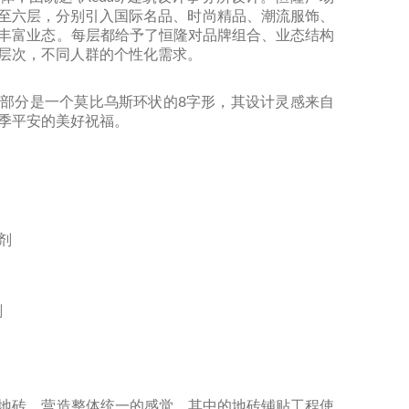
，一至六层，分别引入国际名品、时尚精品、潮流服饰、
丰富业态。每层都给予了恒隆对品牌组合、业态结构
层次，不同人群的个性化需求。
部分是一个莫比乌斯环状的8字形，其设计灵感来自
季平安的美好祝福。
结剂
剂
地砖，营造整体统一的感觉，其中的地砖铺贴工程使