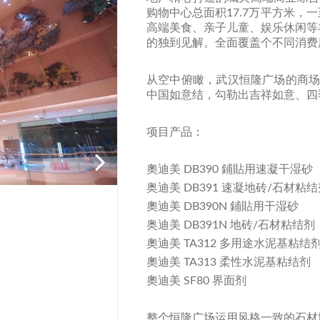
购物中心总面积17.7万平方米
高端美食、亲子儿童、娱乐休闲等
的独到见解。全面覆盖个不同消费
从空中俯瞰，武汉恒隆广场的商场
中国如意结，勾勒出吉祥如意、四
项目产品：
奧迪美 DB390 鋪貼用速凝干湿砂
奥迪美 DB391 速凝地砖/石材粘
奧迪美 DB390N 鋪貼用干湿砂
奥迪美 DB391N 地砖/石材粘结剂
奧迪美 TA312 多用途水泥基粘结
奧迪美 TA313 柔性水泥基粘结剂
奧迪美 SF80 界面剂
整个恒隆广场运用风格一致的石材