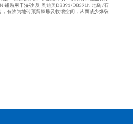
0N 铺贴用干湿砂 及 奥迪美DB391/DB391N 地砖/石
砖，有效为地砖预留膨胀及收缩空间，从而减少爆裂