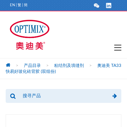
EN
|
繁
|
簡
>
产品目录
>
粘结剂及填缝剂
>
奧迪美 TA33
快易好玻化砖背胶 (双组份)