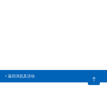
< 返回消息及活动
© 2026 奥迪美(香港) 有限公司 版权所有，不得转载