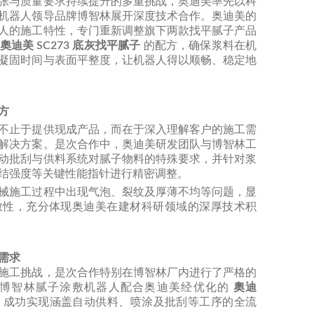
张与质量要求持续提升的多重挑战，奥迪美率先以科
机器人领导品牌博智林展开深度技术合作。奥迪美的
人的施工特性，专门重新调整旗下两款找平腻子产品
奧迪美
SC273 底灰找平腻子
的配方，确保浆料在机
凝固时间与表面平整度，让机器人得以顺畅、稳定地
方
不止于提供现成产品，而在于深入理解客户的施工需
解决方案。是次合作中，奥迪美研发团队与博智林工
动批刮与供料系统对腻子物料的特殊要求，并针对浆
结强度等关键性能指针进行精密调整。
械施工过程中出现气泡、裂纹及厚薄不均等问题，显
致性，充分体现奥迪美在建材科研领域的深厚技术积
需求
施工挑战，是次合作特别在博智林厂内进行了严格的
，博智林腻子涂敷机器人配合奥迪美经优化的
奧迪
，成功实现涵盖自动供料、喷涂及批刮等工序的全流