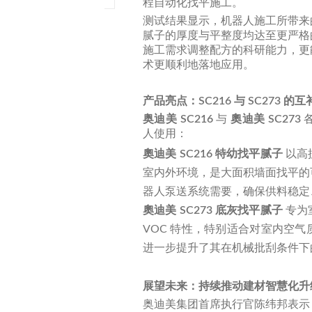
程自动化找平施工。
测试结果显示，机器人施工所带来
腻子的厚度与平整度均达至更严格
施工需求调整配方的科研能力，更
术更顺利地落地应用。
产品亮点：
SC216
与
SC273
的互
奥迪美
SC216
与
奧迪美
SC273
人使用：
奧迪美
SC216 特幼找平腻子
以高
室内外环境，是大面积墙面找平的
器人泵送系统需要，确保供料稳定
奧迪美
SC273 底灰找平腻子
专为
VOC 特性，特别适合对室内空
进一步提升了其在机械批刮条件下
展望未来：持续推动建材智慧化升
奥迪美集团首席执行官陈纬邦表示