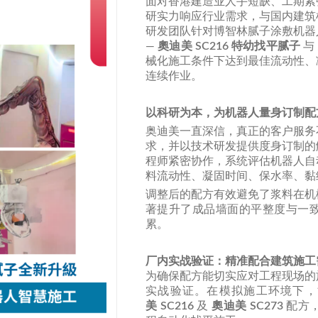
面对香港建造业人手短缺、工期紧
研实力响应行业需求，与国内建筑
研发团队针对博智林腻子涂敷机器
—
奧迪美
SC216 特幼找平腻子
与
械化施工条件下达到最佳流动性、
连续作业。
以科研为本，为机器人量身订制配
奥迪美一直深信，真正的客户服务
求，并以技术研发提供度身订制的
程师紧密协作，系统评估机器人自
料流动性、凝固时间、保水率、黏
调整后的配方有效避免了浆料在机
著提升了成品墙面的平整度与一
累。
厂内实战验证：精准配合建筑施工
为确保配方能切实应对工程现场的
实战验证。在模拟施工环境下
美
SC216
及
奧迪美
SC273
配方