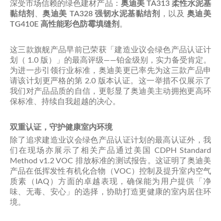
深受市场信赖的绿色建材产品：
奥迪美 TA313 柔性水泥基
黏结剂
、
奥迪美 TA328 强韧水泥基黏结剂
，以及
奥迪美
TG410E 高性能彩色防霉填缝剂
。
这三款旗舰产品早前已荣获「建造业议会绿色产品认证计
划（ 1.0 版）」的最高评级——铂金级别，实力备受肯定。
为进一步引领行业标准，奥迪美更已率先为这三款产品申
请该计划更严格的第 2.0 版本认证。这一举措不仅展示了
我们对产品品质的自信，更彰显了奥迪美主动拥抱更高环
保标准、持续自我超越的决心。
双重认证，守护健康室内环境
除了追求建造业议会绿色产品认证计划的最高认证外，我
们在现场亦展示了相关产品通过美国 CDPH Standard
Method v1.2 VOC 排放标准的测试报告。这证明了奥迪美
产品在低挥发性有机化合物（VOC）控制及提升室内空气
质素（IAQ）方面的卓越表现，确保能为用户提供「净
味、无毒、安心」的选择，协助打造更健康的室内居住环
境。