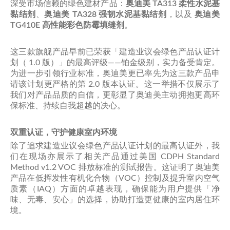
深受市场信赖的绿色建材产品：
奥迪美 TA313 柔性水泥基
黏结剂
、
奥迪美 TA328 强韧水泥基黏结剂
，以及
奥迪美
TG410E 高性能彩色防霉填缝剂
。
这三款旗舰产品早前已荣获「建造业议会绿色产品认证计
划（ 1.0 版）」的最高评级——铂金级别，实力备受肯定。
为进一步引领行业标准，奥迪美更已率先为这三款产品申
请该计划更严格的第 2.0 版本认证。这一举措不仅展示了
我们对产品品质的自信，更彰显了奥迪美主动拥抱更高环
保标准、持续自我超越的决心。
双重认证，守护健康室内环境
除了追求建造业议会绿色产品认证计划的最高认证外，我
们在现场亦展示了相关产品通过美国 CDPH Standard
Method v1.2 VOC 排放标准的测试报告。这证明了奥迪美
产品在低挥发性有机化合物（VOC）控制及提升室内空气
质素（IAQ）方面的卓越表现，确保能为用户提供「净
味、无毒、安心」的选择，协助打造更健康的室内居住环
境。