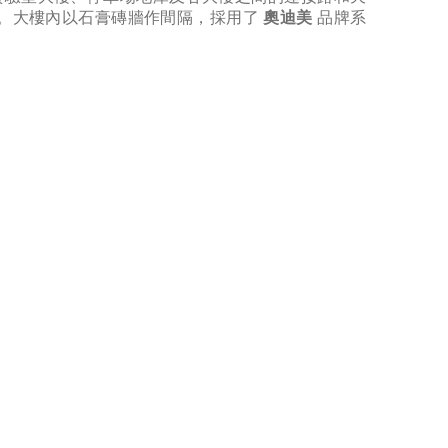
方米。大樓內以石膏磚牆作間隔，採用了
奧迪美
​ 品牌系