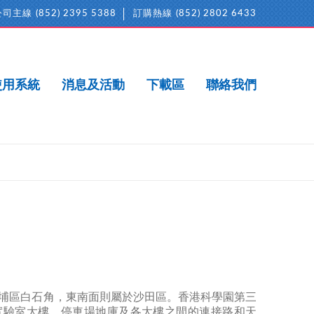
公司主線
(852) 2395 5388
訂購熱線
(852) 2802 6433
使用系統
消息及活動
下載區
聯絡我們
埔區白石角，東南面則屬於沙田區。香港科學園第三
及實驗室大樓、停車場地庫及各大樓之間的連接路和天