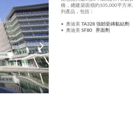
橋，總建築面積約105,000平
列產品，包括：
• 奧迪美
TA328 強韌瓷磚黏結劑
• 奧迪美
SF80 界面劑