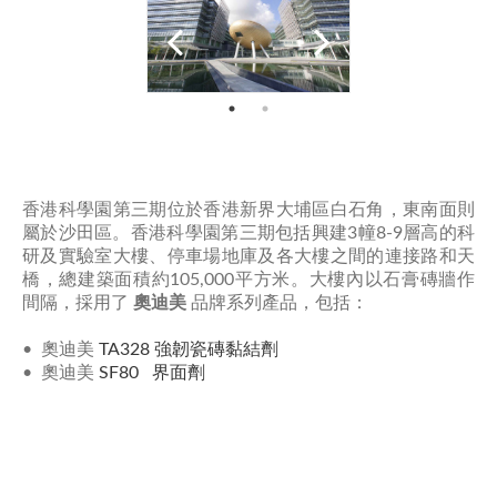
香港科學園第三期位於香港新界大埔區白石角，東南面則
屬於沙田區。香港科學園第三期包括興建3幢8-9層高的科
研及實驗室大樓、停車場地庫及各大樓之間的連接路和天
橋，總建築面積約105,000平方米。大樓內以石膏磚牆作
間隔，採用了
奧迪美
​ 品牌系列產品，包括：
• 奧迪美
TA328 強韌瓷磚黏結劑
• 奧迪美
SF80 界面劑