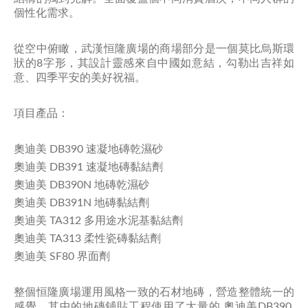
個性化需求。
從空中俯瞰，武漢恒隆廣場的商場部分是一個莫比烏斯環
狀的8字形，其設計靈感來自中國如意結，勾勒出吉祥如
意、四季平安的美好祝福。
項目產品：
奧迪美 DB390 速凝地磚乾濕砂
奧迪美 DB391 速凝地磚黏結劑
奧迪美 DB390N 地磚乾濕砂
奧迪美 DB391N 地磚黏結劑
奧迪美 TA312 多用途水泥基黏結劑
奧迪美 TA313 柔性瓷磚黏結劑
奧迪美 SF80 界面劑
整個恒隆廣場運用風格一致的石材地磚，營造整體統一的
感覺，其中的地磚鋪貼工程使用了大量的 奧迪美DB390,