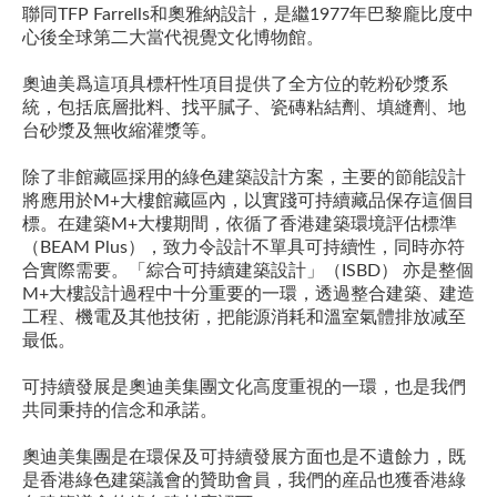
聯同TFP Farrells和奧雅納設計，是繼1977年巴黎龐比度中
心後全球第二大當代視覺文化博物館。
奧迪美爲這項具標杆性項目提供了全方位的乾粉砂漿系
統，包括底層批料、找平膩子、瓷磚粘結劑、填縫劑、地
台砂漿及無收縮灌漿等。
除了非館藏區採用的綠色建築設計方案，主要的節能設計
將應用於M+大樓館藏區內，以實踐可持續藏品保存這個目
標。在建築M+大樓期間，依循了香港建築環境評估標準
（BEAM Plus），致力令設計不單具可持續性，同時亦符
合實際需要。「綜合可持續建築設計」（ISBD） 亦是整個
M+大樓設計過程中十分重要的一環，透過整合建築、建造
工程、機電及其他技術，把能源消耗和溫室氣體排放减至
最低。
可持續發展是奧迪美集團文化高度重視的一環，也是我們
共同秉持的信念和承諾。
奧迪美集團是在環保及可持續發展方面也是不遺餘力，既
是香港綠色建築議會的贊助會員，我們的産品也獲香港綠