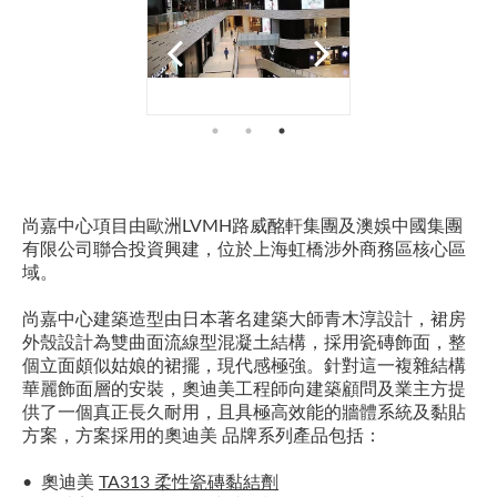
尚嘉中心項目由歐洲LVMH路威酩軒集團及澳娛中國集團
有限公司聯合投資興建，位於上海虹橋涉外商務區核心區
域。
尚嘉中心建築造型由日本著名建築大師青木淳設計，裙房
外殼設計為雙曲面流線型混凝土結構，採用瓷磚飾面，整
個立面頗似姑娘的裙擺，現代感極強。針對這一複雜結構
華麗飾面層的安裝，奧迪美工程師向建築顧問及業主方提
供了一個真正長久耐用，且具極高效能的牆體系統及黏貼
方案，方案採用的
奧迪美
品牌系列產品包括：
• 奧迪美
TA313 柔性瓷磚黏結劑