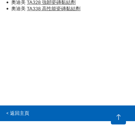
• 奧迪美
TA328 強韌瓷磚黏結劑
• 奧迪美
TA338 高性能瓷磚黏結劑
< 返回主頁