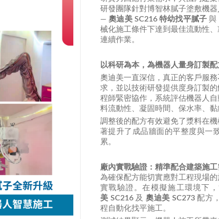
研發團隊針對博智林膩子塗敷機器
—
奧迪美
SC216 特幼找平膩子
與
械化施工條件下達到最佳流動性、
連續作業。
以科研為本，為機器人量身訂製配
奧迪美一直深信，真正的客戶服務
求，並以技術研發提供度身訂製的
程師緊密協作，系統評估機器人自
料流動性、凝固時間、保水率、黏
調整後的配方有效避免了漿料在機
著提升了成品牆面的平整度與一
累。
廠內實戰驗證：精準配合建築施工
為確保配方能切實應對工程現場的
實戰驗證。在模擬施工環境下
美
SC216
及
奧迪美
SC273
配方
程自動化找平施工。