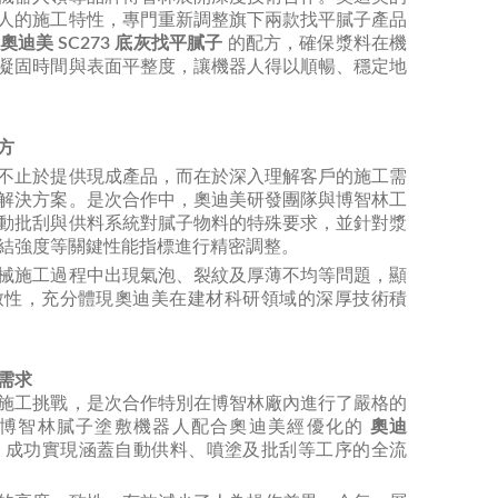
人的施工特性，專門重新調整旗下兩款找平膩子產品
奧迪美
SC273 底灰找平膩子
的配方，確保漿料在機
凝固時間與表面平整度，讓機器人得以順暢、穩定地
方
不止於提供現成產品，而在於深入理解客戶的施工需
解決方案。是次合作中，奧迪美研發團隊與博智林工
動批刮與供料系統對膩子物料的特殊要求，並針對漿
結強度等關鍵性能指標進行精密調整。
械施工過程中出現氣泡、裂紋及厚薄不均等問題，顯
致性，充分體現奧迪美在建材科研領域的深厚技術積
需求
施工挑戰，是次合作特別在博智林廠內進行了嚴格的
，博智林膩子塗敷機器人配合奧迪美經優化的
奧迪
，成功實現涵蓋自動供料、噴塗及批刮等工序的全流