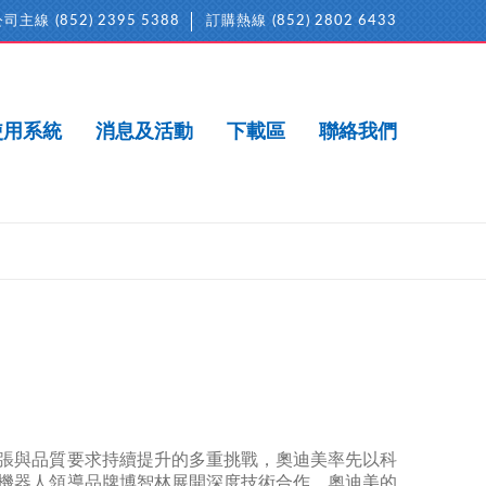
公司主線
(852) 2395 5388
訂購熱線
(852) 2802 6433
使用系統
消息及活動
下載區
聯絡我們
張與品質要求持續提升的多重挑戰，奧迪美率先以科
機器人領導品牌博智林展開深度技術合作。奧迪美的