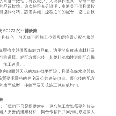
的高度一致性，有效減少了人為操作差異，令每一層
的品質標準。這次驗證充分證明，奧迪美不僅具備按
能協調材料、設備與施工流程之間的配合，協助新技
 SC273
的互補優勢
各具特色，可因應不同施工位置與環境靈活配合機器
抗壓強度與優異黏結力見稱，適用於多種基底材料及
可靠選擇。經配方優化後，其漿料流動性更能配合機
、施工連貫。。
室內牆面與天花的精細找平而設，具備高保水率與低
氣品質要求嚴格的住宅及公共建築項目。優化後的配方
的表面成型，使牆面及天花施工更細膩均勻。
級
：「我們不只是提供建材，更合施工實際需要的解決
器人友善的建築材料，與合作夥伴共同推動粵港澳大