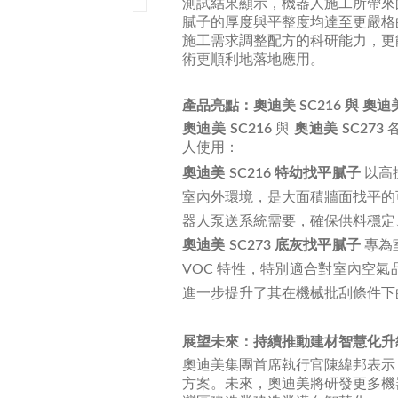
測試結果顯示，機器人施工所帶來
膩子的厚度與平整度均達至更嚴格
施工需求調整配方的科研能力，更
術更順利地落地應用。
產品亮點：
奧迪美
SC216
與
奧迪美
奧迪美
SC216
與
奧迪美
SC273
人使用：
奧迪美
SC216 特幼找平膩子
以高
室內外環境，是大面積牆面找平的
器人泵送系統需要，確保供料穩定
奧迪美
SC273 底灰找平膩子
專為
VOC 特性，特別適合對室內空
進一步提升了其在機械批刮條件下
展望未來：持續推動建材智慧化升
奧迪美集團首席執行官陳緯邦表示
方案。未來，奧迪美將研發更多機