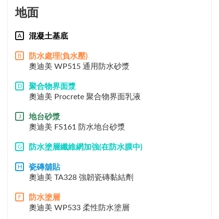
地面
混凝土基底
A
防水處理(負水壓)
B
奧迪美 WP515 通用防水砂漿
聚合物界面漿
D
奧迪美 Procrete 聚合物界面乳液
地台砂漿
J
奧迪美 FS161 防水地台砂漿
防水塗層纖維網加強(在防水膜中)
G
瓷磚舖貼
H
奧迪美 TA328 強韌瓷磚黏結劑
防水塗層
F
奧迪美 WP533 柔性防水塗層