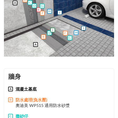
C
A
D
G
E
H
I
F
I
J
H
D
F
B
G
A
牆身
混凝土基底
A
防水處理(負水壓)
B
奧迪美 WP515 通用防水砂漿
撒砂仔
C