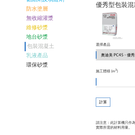
優秀型包裝混
防水塗層
無收縮灌漿
維修砂漿
地台砂漿
選擇產品
包裝混凝土
乳液產品
環保砂漿
3
施工體積 (m
)
計算
請注意：此計算機只作
實際所需的材料用量。