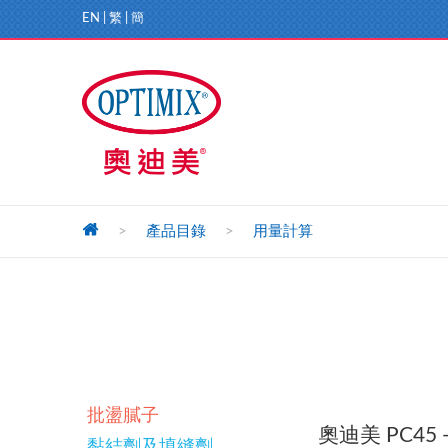
EN
|
繁
|
簡
>
產品目錄
>
用量計算
批盪膩子
奧迪美 PC45 
黏結劑及填縫劑