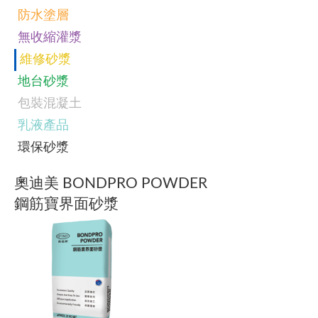
防水塗層
無收縮灌漿
維修砂漿
地台砂漿
包裝混凝土
乳液產品
環保砂漿
奧迪美 BONDPRO POWDER
鋼筋寶界面砂漿