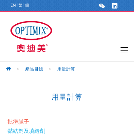
EN
|
繁
|
簡
>
產品目錄
>
用量計算
用量計算
批盪膩子
黏結劑及填縫劑