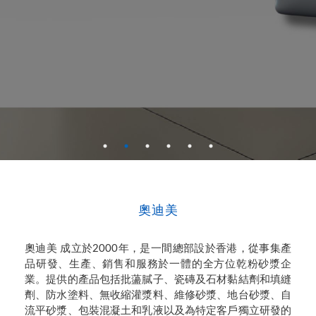
奧迪美
奧迪美 成立於2000年，是一間總部設於香港，從事集產
品研發、生產、銷售和服務於一體的全方位乾粉砂漿企
業。提供的產品包括批蘯膩子、瓷磚及石材黏結劑和填縫
劑、防水塗料、無收縮灌漿料、維修砂漿、地台砂漿、自
流平砂漿、包裝混凝土和乳液以及為特定客戶獨立研發的