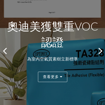
造就藝術與可持續
奧迪美獲雙重VOC
奧迪美自流平工程
MIC及DFMA專頁
最新消息
生態的乾粉砂漿方
奧迪美
認證
案例
正式推出
奧迪美榮獲首批
案
智慧和科研的結合
“建築業議會綠色產品認證2.0”
一覽奧迪美為MiC及DfMA而設的產品使用系統
北京大興國際機場
為室內空氣質素樹立新標準
M+視覺文化博物館
查看更多
查看更多
查看更多
查看更多
查看更多
查看更多