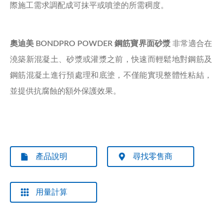
際施工需求調配成可抹平或噴塗的所需稠度。
奧迪美
BONDPRO POWDER
鋼筋寶界面砂漿
非常適合在
澆築新混凝土、砂漿或灌漿之前，快速而輕鬆地對鋼筋及
鋼筋混凝土進行預處理和底塗，不僅能實現整體性粘結，
並提供抗腐蝕的額外保護效果。
產品說明
尋找零售商
用量計算