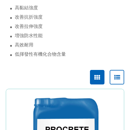
高黏結強度
改善抗折強度
改善拉伸強度
増強防水性能
高效耐用
低揮發性有機化合物含量