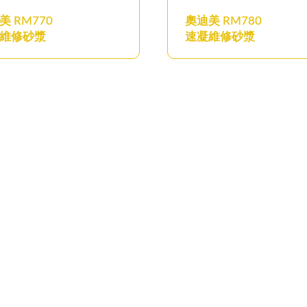
美 RM770
奧迪美 RM780
維修砂漿
速凝維修砂漿