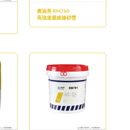
奧迪美 RM760
高強速凝維修砂漿