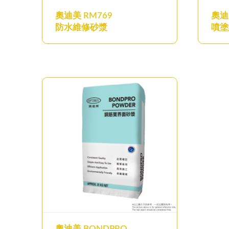
奧迪美 RM769
奧迪
防水維修砂漿
噴塗
奧迪美 BONDPRO