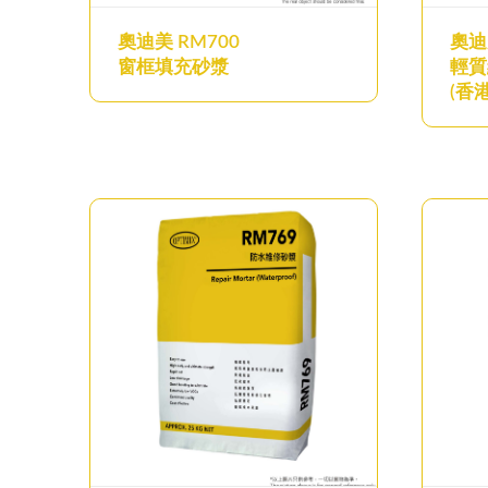
奧迪美 RM700
奧迪
窗框填充砂漿
輕質
(香港