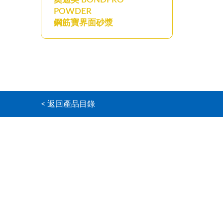
POWDER
鋼筋寶界面砂漿
< 返回產品目錄
主頁
奧迪