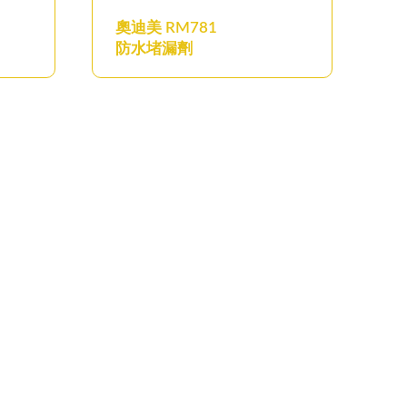
奧迪美 RM781
防水堵漏劑