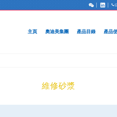
主頁
奧迪美集團
產品目錄
產品
維修砂漿