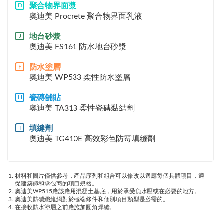
聚合物界面漿
D
奧迪美 Procrete 聚合物界面乳液
地台砂漿
J
奧迪美 FS161 防水地台砂漿
防水塗層
F
奧迪美 WP533 柔性防水塗層
瓷磚舖貼
H
奧迪美 TA313 柔性瓷磚黏結劑
填縫劑
I
奧迪美 TG410E 高效彩色防霉填縫劑
材料和圖片僅供參考，產品序列和組合可以修改以適應每個具體項目，適
從建築師和承包商的項目規格。
奧迪美WP515應該應用混凝土基底，用於承受負水壓或在必要的地方。
奧迪美防碱纖維網對於極端條件和個別項目類型是必需的。
在接收防水塗層之前應施加圓角焊縫。