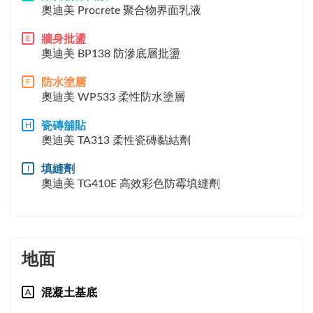
奧迪美 Procrete 聚合物界面乳液
牆身批盪
E
奧迪美 BP138 防滲底層批盪
防水塗層
F
奧迪美 WP533 柔性防水塗層
瓷磚舖貼
H
奧迪美 TA313 柔性瓷磚黏結劑
填縫劑
I
奧迪美 TG410E 高效彩色防霉填縫劑
地面
混凝土基底
A