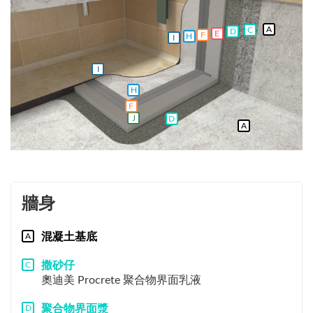
A
C
D
E
F
H
I
I
H
F
J
D
A
牆身
混凝土基底
A
撒砂仔
C
奧迪美 Procrete 聚合物界面乳液
聚合物界面漿
D